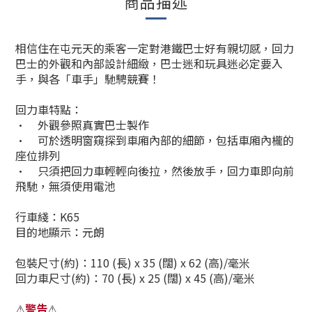
商品描述
相信住在屯元天的乘客一定對港鐵巴士好有親切感，回力
巴士的外觀和內部設計細緻，巴士迷和玩具迷必定要入
手，與各「車手」馳騁競賽！
回力車特點：
•
外觀參照真實巴士製作
•
可於透明窗窺探到車廂內部的細節，包括車廂內櫳的
座位排列
•
只須把回力車輕輕向後拉，然後放手，回力車即向前
飛馳，無須使用電池
行車綫：K65
目的地顯示：元朗
包裝尺寸(約)：110 (長) x 35 (闊) x 62 (高)/毫米
回力車尺寸(約)：70 (長) x 25 (闊) x 45 (高)/毫米
警告
⚠
⚠