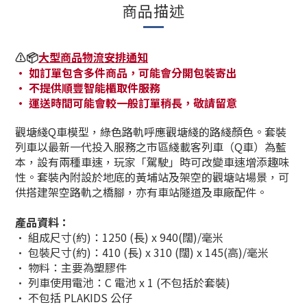
商品描述
⚠️📦
大型商品物流安排通知
· 如訂單包含多件商品，可能會分開包裝寄出
· 不提供順豐智能櫃取件服務
· 運送時間可能會較一般訂單稍長，敬請留意
觀塘綫Q車模型，綠色路軌呼應觀塘綫的路綫顏色。套裝
列車以最新一代投入服務之市區綫載客列車（Q車）為藍
本，設有兩種車速，玩家「駕駛」時可改變車速增添趣味
性。套裝內附設於地底的黃埔站及架空的觀塘站場景，可
供搭建架空路軌之橋腳，亦有車站隧道及車廠配件。
產品資料：
· 組成尺寸(約)
：
1250 (長) x 940(闊)/毫米
· 包裝尺寸(約)
：410 (長) x 310
(闊) x 145(高)/毫米
·
物料
：
主要為塑膠件
·
列車使用電池：C 電池 x 1 (
不包括於套裝)
· 不包括 PLAKIDS 公仔