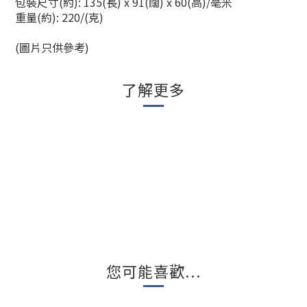
包裝尺寸(約): 135(長) x 91(闊) x 60(高)/毫米
重量(約): 220/(克)
(圖片只供參考)
了解更多
您可能喜歡...