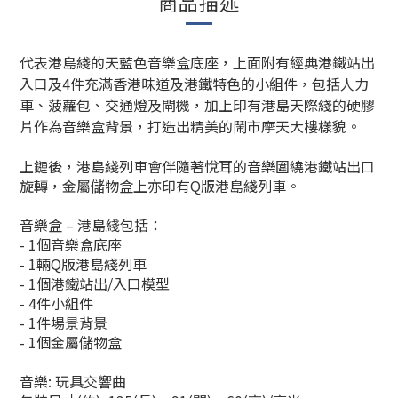
商品描述
代表港島綫的天藍色音樂盒底座，上面附有經典港鐵站出
入口及4件充滿香港味道及港鐵特色的小組件，包括人力
車、菠蘿包、交通燈及閘機，加上印有港島天際綫的硬膠
片作為音樂盒背景，打造出精美的鬧市摩天大樓樣貌。
上鏈後，港島綫列車會伴隨著悅耳的音樂圍繞港鐵站出口
旋轉，金屬儲物盒上亦印有Q版港島綫列車。
音樂盒 – 港島綫包括：
- 1個音樂盒底座
- 1輛Q版港島綫列車
- 1個港鐵站出/入口模型
- 4件小組件
- 1件場景背景
- 1個金屬儲物盒
音樂: 玩具交響曲