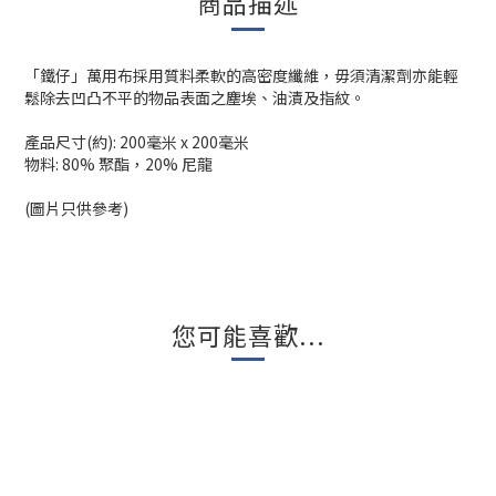
商品描述
「鐵仔」萬用布採用質料柔軟的高密度纖維，毋須清潔劑亦能輕
鬆除去凹凸不平的物品表面之塵埃、油漬及指紋。
產品尺寸(約): 200毫米 x 200毫米
物料: 80% 聚酯，20% 尼龍
(圖片只供參考)
您可能喜歡...