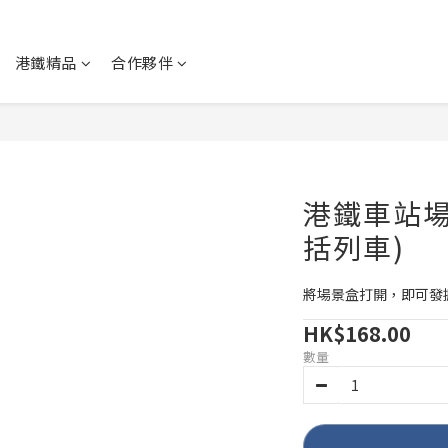
港鐵精品
合作夥伴
港鐵車站場景
括列車)
將場景盒打開，即可發
HK$168.00
數量