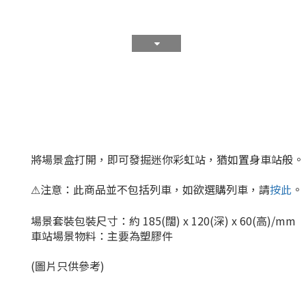
將場景盒打開，即可發掘迷你彩虹站，猶如置身車站般。
注意：
此商品並不包括列車，如欲選購列車，請
按此
。
⚠
場景套裝包裝尺寸：約 185(闊) x 120(深) x 60(高)/mm
車站場景物料：主要為塑膠件
(圖片只供參考)