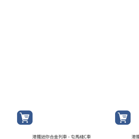
港鐵迷你合金列車 - 屯馬綫C車
港鐵