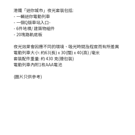
港鐵「迷你城市」夜光套裝包括:
- 一輛迷你電動列車
- 一個Q版車站入口-
- 6件地標/ 建築物組件
- 20塊路軌底板
夜光效果會因應不同的環境、吸光時間及程度而有所差異
電動列車大小: 約63(長) x 30(闊) x 40(高) /毫米
套裝配件重量: 約 430 克(連包裝)
電動列車內附1枚AAA電池
(圖片只供參考)