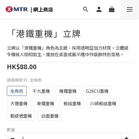
| 網上商店
「港鐵重機」立牌
立牌以「港鐵重機」角色為主題，採用透明亞加力材質。立體感
令機械人栩栩如生，擺放在桌面或展示櫃中作裝飾特別型格。
HK$88.00
請選擇款式
: 全角色
全角色
千九重機
機鐵重機
G26CU重機
大連重機
東鐵重機
輕鐡重機
川崎輕鐡重機
動感號重機
白面重機
數量