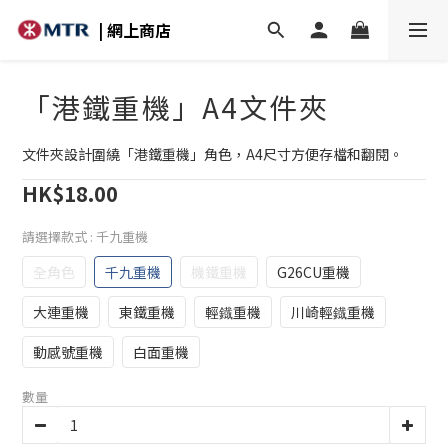
| 網上商店
「港鐵重機」A4文件夾
文件夾設計圍繞「港鐵重機」角色，A4尺寸方便存檔和翻閱。
HK$18.00
請選擇款式
: 千九重機
全角色
千九重機
機鐵重機
G26CU重機
大連重機
東鐵重機
輕鐡重機
川崎輕鐡重機
動感號重機
白面重機
數量