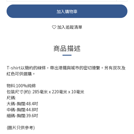
加入購物車
加入追蹤清單
商品描述
T-shirt以簡約的線條，帶出港鐵與城市的密切連繫。另有炭灰及
紅色可供選購。
物料:100%純綿
包裝尺寸(約): 285毫米 x 220毫米 x 10毫米
尺碼:
大碼-胸闊:48.4吋
中碼-胸闊:44.8吋
細碼-胸闊:39.6吋
(圖片只供參考)