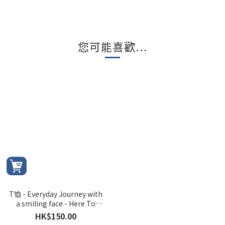
您可能喜歡...
T恤 - Everyday Journey with
a smiling face - Here To
There 系列 (炭灰色)
HK$150.00