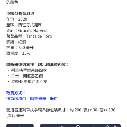
的顏色
港鐵45周年紅酒
年份：2020
產區：西班牙托羅區
酒莊：Grace's Harvest
葡萄品種：Tinta de Toro
酒類：紅酒
容量：750 毫升
酒精度：15%
開瓶器連列車扶手環吊飾套裝內容：
• 列車扶手環吊飾四款
• 二合一開瓶器乙個
• 港鐵45周年紅酒乙支
取貨方式：
送貨服務由「順豐速運」提供
開瓶器連列車扶手環吊飾包裝尺寸：約 200 (長) x 30 (闊) x 130
(高) / 毫米