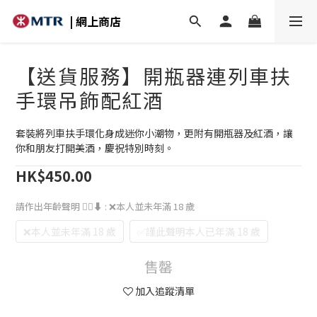
| 網上商店
【送貨服務】開瓶器連列車扶
手環吊飾配紅酒
套裝將列車扶手環化身成迷你小潮物，更附有開瓶器及紅酒，讓
你和朋友打開美酒，慶祝特別時刻。
HK$450.00
請作出年齡聲明 👇🏻⬇️
: ❌本人並未年滿 18 歲
❌本人並未年滿 18 歲
✅謹此聲明本人已年滿 18 歲
售罄
加入追蹤清單