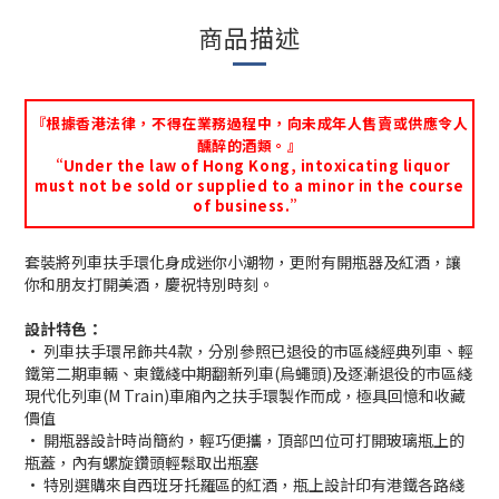
商品描述
『根據香港法律，不得在業務過程中，向未成年人售賣或供應令人
醺醉的酒類。』
“Under the law of Hong Kong, intoxicating liquor
must not be sold or supplied to a minor in the course
of business.”
套裝將列車扶手環化身成迷你小潮物，更附有開瓶器及紅酒，讓
你和朋友打開美酒，慶祝特別時刻。
設計特色：
• 列車扶手環吊飾共4款，分別參照已退役的市區綫經典列車、輕
鐵第二期車輛、東鐵綫中期翻新列車(烏蠅頭)及逐漸退役的市區綫
現代化列車(M Train)車廂內之扶手環製作而成，極具回憶和收藏
價值
• 開瓶器設計時尚簡約，輕巧便攜，頂部凹位可打開玻璃瓶上的
瓶蓋，內有螺旋鑽頭輕鬆取出瓶塞
• 特別選購來自西班牙托羅區的紅酒，瓶上設計印有港鐵各路綫