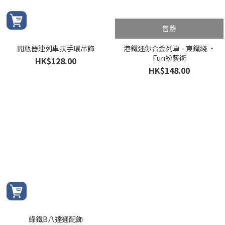
售罄
開瓶器連列車扶手環吊飾
港鐵迷你合金列車 - 東鐵綫 ‧
Fun紛藝術
HK$128.00
HK$148.00
綠鐵B八達通配飾