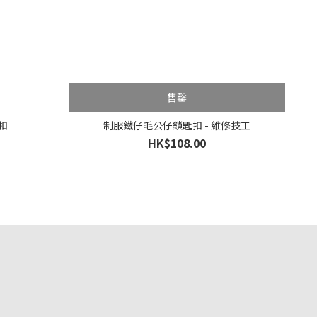
售罄
扣
制服鐵仔毛公仔鎖匙扣 - 維修技工
HK$108.00