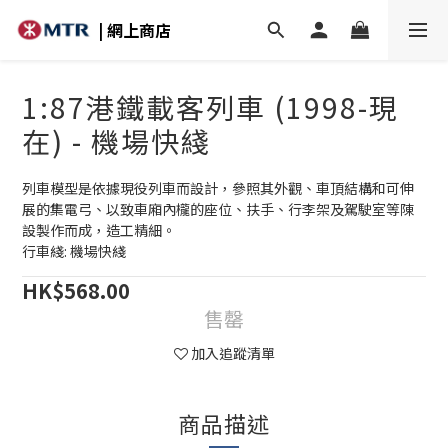
| 網上商店
1:87港鐵載客列車 (1998-現
在) - 機場快綫
列車模型是依據現役列車而設計，參照其外觀、車頂結構和可伸
展的集電弓、以致車廂內櫳的座位、扶手、行李架及駕駛室等陳
設製作而成，造工精細。
行車綫: 機場快綫
HK$568.00
售罄
加入追蹤清單
商品描述