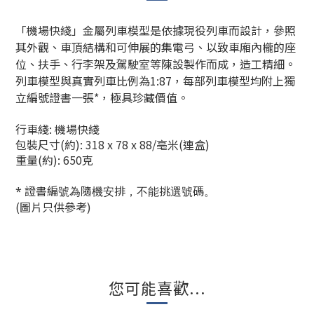
「機場快綫」金屬列車模型是依據現役列車而設計，參照
其外觀、車頂結構和可伸展的集電弓、以致車廂內櫳的座
位、扶手、行李架及駕駛室等陳設製作而成，造工精細。
列車模型與真實列車比例為1:87，每部列車模型均附上獨
立編號證書一張*，極具珍藏價值。
行車綫: 機場快綫
包裝尺寸(約): 318 x 78 x 88/亳米(連盒)
重量(約): 650克
* 證書編號為隨機安排，不能挑選號碼。
(圖片只供參考)
您可能喜歡...