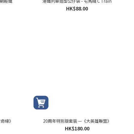
五期輕鐵
港鐵列車造型公仔袋 - 屯馬綫 C Train
HK$88.00
雪奇緣》
20周年特別版套裝 —《大英雄聯盟》
HK$180.00