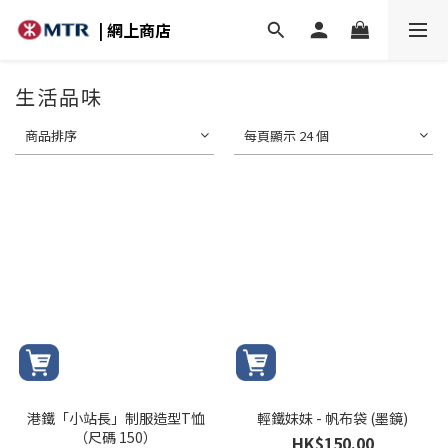
| 網上商店
生活品味
商品排序
每頁顯示 24 個
港鐵「小站長」制服造型T恤
輕鐵妹妹 - 帆布袋 (墨鏡)
（尺碼 150）
HK$150.00