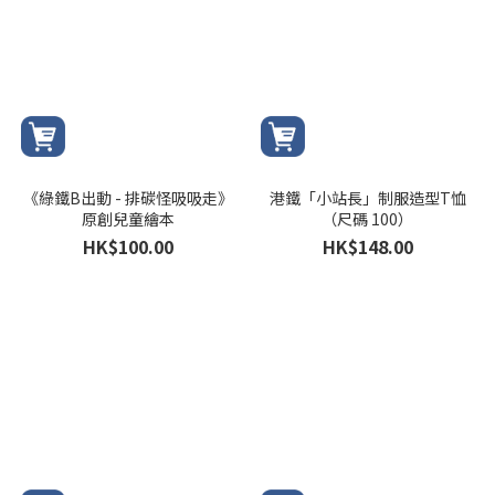
《綠鐵B出動 - 排碳怪吸吸走》
港鐵「小站長」制服造型T恤
原創兒童繪本
（尺碼 100）
HK$100.00
HK$148.00